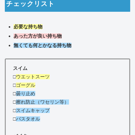
チェックリスト
必要な持ち物
あった方が良い持ち物
無くても何とかなる持ち物
スイム
□
ウエットスーツ
□
ゴーグル
□
曇り止め
□
擦れ防止（ワセリン等）
□
スイムキャップ
□
バスタオル