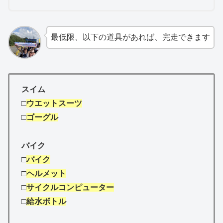
最低限、以下の道具があれば、完走できます
スイム
□
ウエットスーツ
□
ゴーグル
バイク
□
バイク
□
ヘルメット
□
サイクルコンピューター
□
給水ボトル