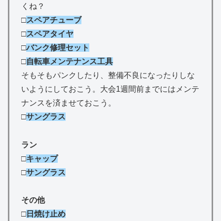
くね？
□
スペアチューブ
□
スペアタイヤ
□
バンク修理セット
□
自転車メンテナンス工具
そもそもパンクしたり、整備不良になったりしな
いようにしておこう。大会1週間前までにはメンテ
ナンスを済ませておこう。
□
サングラス
ラン
□
キャップ
□
サングラス
その他
□
日焼け止め