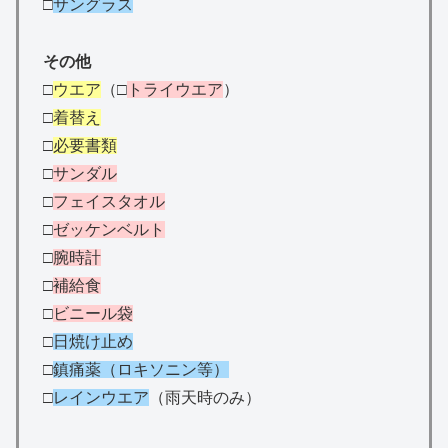
□
サングラス
その他
□
ウエア
（□
トライウエア
）
□
着替え
□
必要書類
□
サンダル
□
フェイスタオル
□
ゼッケンベルト
□
腕時計
□
補給食
□
ビニール袋
□
日焼け止め
□
鎮痛薬（ロキソニン等）
□
レインウエア
（雨天時のみ）