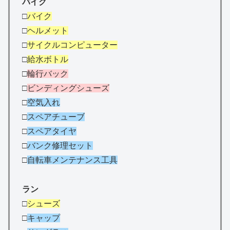
バイク
□
バイク
□
ヘルメット
□
サイクルコンピューター
□
給水ボトル
□
輪行バック
□
ビンディングシューズ
□
空気入れ
□
スペアチューブ
□
スペアタイヤ
□
バンク修理セット
□
自転車メンテナンス工具
ラン
□
シューズ
□
キャップ