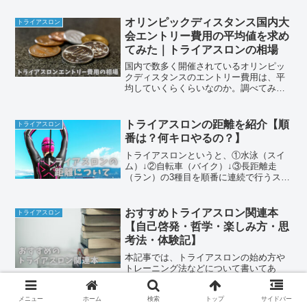
42.2㎞というクレイジーなスポーツは、
どのように生まれたのでしょうか？有名
オリンピックディスタンス国内大
トライアスロン
すぎるその誕生...
会エントリー費用の平均値を求め
てみた｜トライアスロンの相場
国内で数多く開催されているオリンピッ
クディスタンスのエントリー費用は、平
均していくらくらいなのか。調べてみま
した。2024年エントリー費用の平均（オ
リンピックディスタンス）平均 23,580
円 ※オリンピックディスタンス／国内
トライアスロンの距離を紹介【順
トライアスロン
36大会（無作...
番は？何キロやるの？】
トライアスロンというと、①水泳（スイ
ム）↓②自転車（バイク）↓③長距離走
（ラン）の3種目を順番に連続で行うスポ
ーツです。トライアスロンと一口に言っ
ても、複数の競技距離があります。国内
で最もメジャーなオリンピック・ディス
おすすめトライアスロン関連本
トライアスロン
タンスは、①スイム：1...
【自己啓発・哲学・楽しみ方・思
考法・体験記】
本記事では、トライアスロンの始め方や
トレーニング法などについて書いてあ
る、いわゆるノウハウ本ではなく、実際
にトライアスロンを完走したことのある
メニュー
ホーム
検索
トップ
サイドバー
人や中級者以上のトライアスリートに向