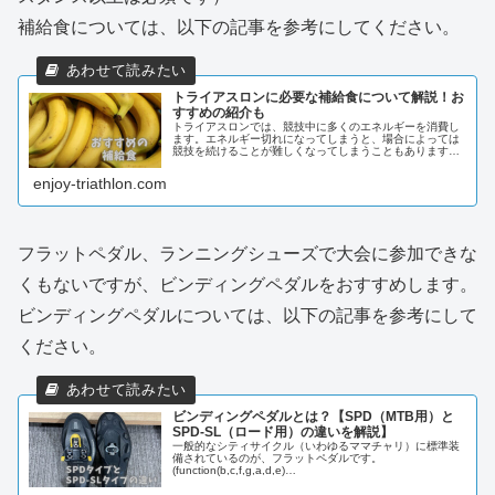
補給食については、以下の記事を参考にしてください。
トライアスロンに必要な補給食について解説！お
すすめの紹介も
トライアスロンでは、競技中に多くのエネルギーを消費し
ます。エネルギー切れになってしまうと、場合によっては
競技を続けることが難しくなってしまうこともあります。
そこで必要になるのが、補給食です。本記事では、トライ
アスロンの初心者に向けて、補給食...
enjoy-triathlon.com
フラットペダル、ランニングシューズで大会に参加できな
くもないですが、ビンディングペダルをおすすめします。
ビンディングペダルについては、以下の記事を参考にして
ください。
ビンディングペダルとは？【SPD（MTB用）と
SPD-SL（ロード用）の違いを解説】
一般的なシティサイクル（いわゆるママチャリ）に標準装
備されているのが、フラットペダルです。
(function(b,c,f,g,a,d,e)
{b.MoshimoAffiliateObject=a;b=b||function(){argumen...