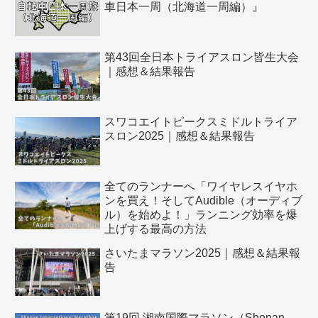
車日本一周（北海道一周編）』
第43回全日本トライアスロン皆生大会
｜感想＆結果報告
スワコエイトピークスミドルトライア
スロン2025｜感想＆結果報告
全てのランナーへ「ワイヤレスイヤホ
ンを買え！そしてAudible（オーディブ
ル）を始めよ！」ランニング効率を爆
上げする最高の方法
さいたまマラソン2025｜感想＆結果報
告
第19回 湘南国際マラソン（Shonan