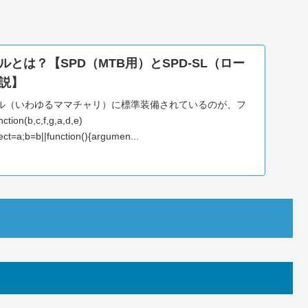
とは？【SPD（MTB用）とSPD-SL（ロー
説】
ル（いわゆるママチャリ）に標準装備されているのが、フ
(b,c,f,g,a,d,e)
ect=a;b=b||function(){argumen...