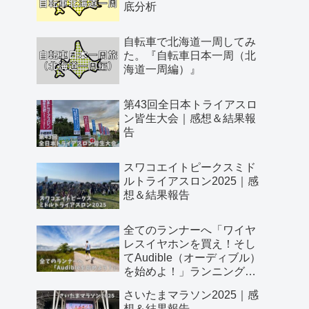
底分析
自転車で北海道一周してみ
た。『自転車日本一周（北
海道一周編）』
第43回全日本トライアスロ
ン皆生大会｜感想＆結果報
告
スワコエイトピークスミド
ルトライアスロン2025｜感
想＆結果報告
全てのランナーへ「ワイヤ
レスイヤホンを買え！そし
てAudible（オーディブル）
を始めよ！」ランニング効
率を爆上げする最高の方法
さいたまマラソン2025｜感
想＆結果報告