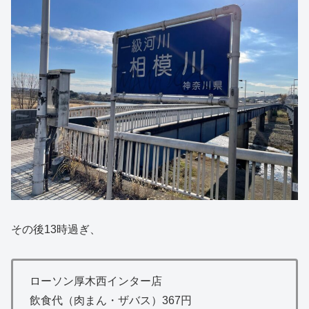
その後13時過ぎ、
ローソン厚木西インター店
飲食代（肉まん・ザバス）367円