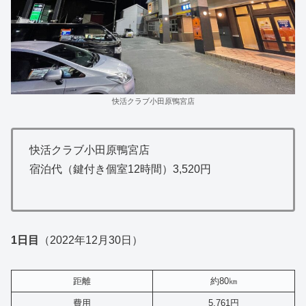
快活クラブ小田原鴨宮店
快活クラブ小田原鴨宮店
宿泊代（鍵付き個室12時間）3,520円
1日目
（2022年12月30日）
距離
約80㎞
費用
5,761円