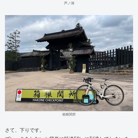
芦ノ湖
箱根関所
さて、下りです。