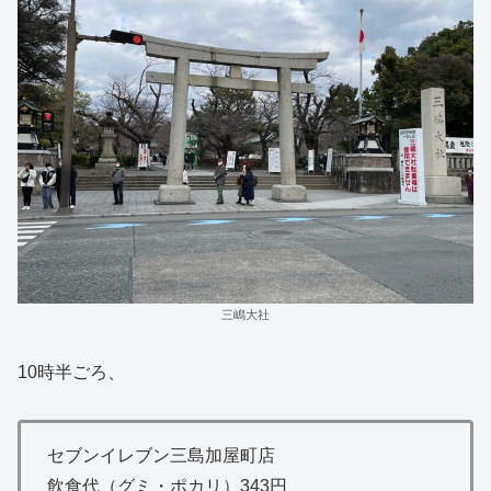
三嶋大社
10時半ごろ、
セブンイレブン三島加屋町店
飲食代（グミ・ポカリ）343円