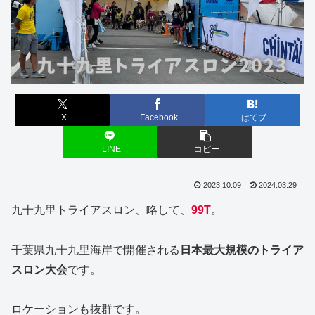
X
Facebook
はてブ
LINE
コピー
2023.10.09
2024.03.29
九十九里トライアスロン、略して、
99T
。
千葉県九十九里海岸で開催される
日本最大規模のトライア
スロン大会
です。
ロケーションも抜群です。