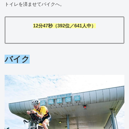
トイレを済ませてバイクへ。
12分47秒（392位／641人中）
バイク